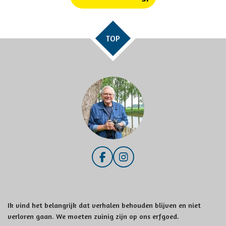
TOP
F
I
a
n
c
s
e
t
b
a
Ik vind het belangrijk dat verhalen behouden blijven en niet
o
g
verloren gaan. We moeten zuinig zijn op ons erfgoed.
o
r