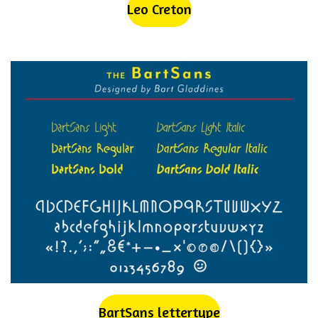
Leo Creton
BartSans lettertype